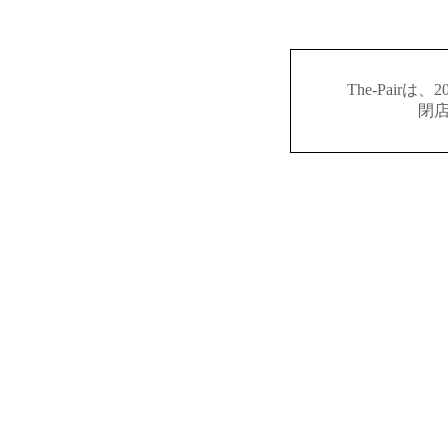
The-Pair
閉