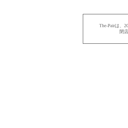
The-Pair
閉