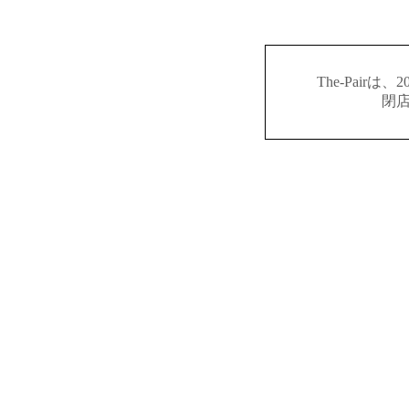
The-Pair
閉